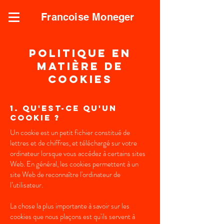
Francoise Moneger
Politique en
matière de
cookies
1. Qu'est-ce qu'un
cookie ?
Un cookie est un petit fichier constitué de
lettres et de chiffres, et téléchargé sur votre
ordinateur lorsque vous accédez à certains sites
Web. En général, les cookies permettent à un
site Web de reconnaître l'ordinateur de
l’utilisateur.
La chose la plus importante à savoir sur les
cookies que nous plaçons est qu'ils servent à