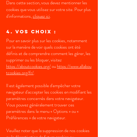
Dans cette section, vous devez mentionner les
cookies que vous utilisez sur votre site. Pour plus
d'informations,
cliquez ici
.
4. Vos choix :
Pour en savoir plus sur les cookies, notamment
sur la manière de voir quels cookies ont été
définis et de comprendre comment les gérer, les
supprimer ou les bloquer, visitez
https://aboutcookies.org/
ou
https://www.allabou
tcookies.org/fr/
.
Il est également possible d'empêcher votre
navigateur d'accepter les cookies en modifiant les
paramètres concernés dans votre navigateur.
Vous pouvez généralement trouver ces
paramètres dans le menu « Options » ou «
Préférences » de votre navigateur.
Veuillez noter que la suppression de nos cookies