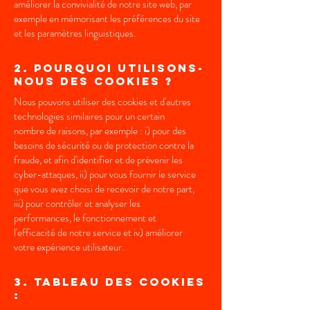
améliorer la convivialité de notre site web, par
exemple en mémorisant les préférences du site
et les paramètres linguistiques.
2. Pourquoi utilisons-
nous des cookies ?
Nous pouvons utiliser des cookies et d'autres
technologies similaires pour un certain
nombre de raisons, par exemple : i) pour des
besoins de sécurité ou de protection contre la
fraude, et afin d'identifier et de prévenir les
cyber-attaques, ii) pour vous fournir le service
que vous avez choisi de recevoir de notre part,
iii) pour contrôler et analyser les
performances, le fonctionnement et
l'efficacité de notre service et iv) améliorer
votre expérience utilisateur.
3. Tableau des cookies
: