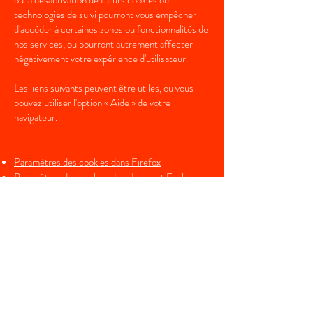
ou la désactivation de futurs cookies ou
technologies de suivi pourront vous empêcher
d'accéder à certaines zones ou fonctionnalités de
nos services, ou pourront autrement affecter
négativement votre expérience d'utilisateur.
Les liens suivants peuvent être utiles, ou vous
pouvez utiliser l'option « Aide » de votre
navigateur.
Paramètres des cookies dans Firefox
Paramètres des cookies dans Internet Explorer
Paramètres des cookies dans Google Chrome
Paramètres des cookies dans Safari (OS X)
Paramètres des cookies dans Safari (iOS)
Paramètres des cookies dans Android
Pour refuser et empêcher que vos données
soient utilisées par Google Analytics sur tous les
sites Web, consultez les instructions suivantes :