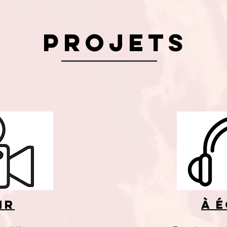
projets
ir
à 