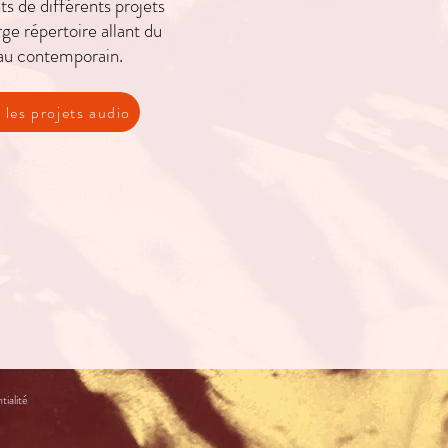
s de différents projets
ge répertoire allant du
au contemporain.
les projets audio
tialité