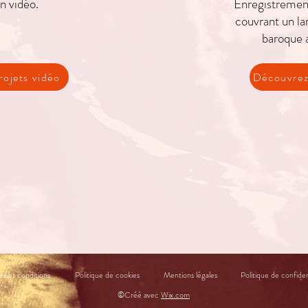
n vidéo.
Enregistrement
couvrant un lar
baroque 
rojets vidéo
Découvrez 
s et conditions
Politique de cookies
Mentions légales
Politique de confiden
©Créé avec
Wix.com